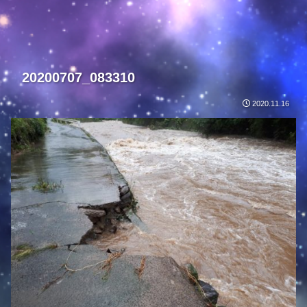
20200707_083310
2020.11.16