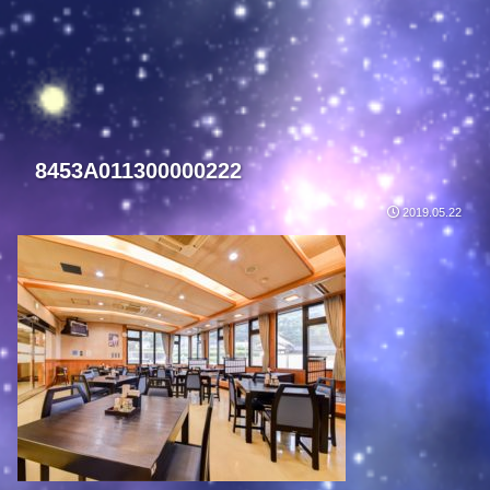
8453A011300000222
2019.05.22